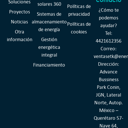
Soluciones
solares 360
Políticas de
¿Cómo te
Proyectos
Sistemas de
privacidad
podemos
Noticias
almacenamiento
Políticas de
ayudar?
de energía
Otra
cookies
Tel:
información
Gestión
4421612356
energética
Correo:
integral
ventasetk@ener
Dirección:
Financiamiento
Advance
Bussiness
Park Conin,
JGN, Lateral
Norte, Autop.
México –
Querétaro 57-
Nave 64,