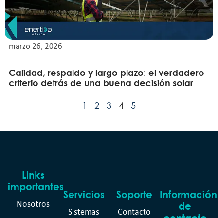
marzo 26, 2026
Calidad, respaldo y largo plazo: el verdadero
criterio detrás de una buena decisión solar
1
2
3
4
5
Links
importantes
Servicios
Soporte
Información
Nosotros
de
Sistemas
Contacto
contacto