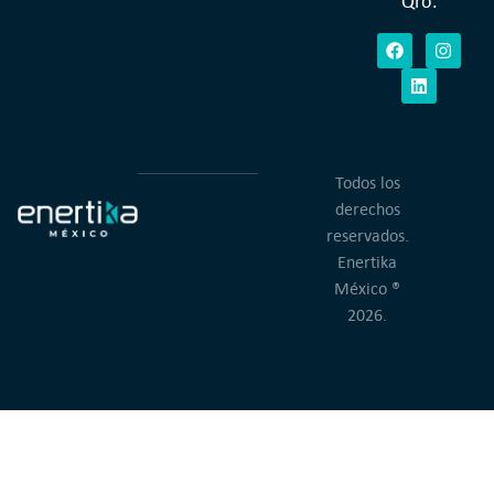
Qro.
Todos los
derechos
reservados.
Enertika
México ®
2026.