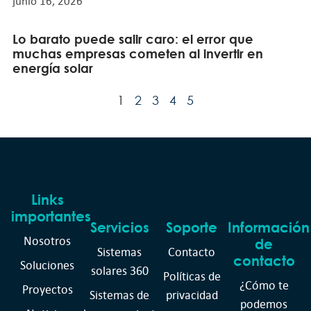
junio 16, 2026
Lo barato puede salir caro: el error que
muchas empresas cometen al invertir en
energía solar
1
2
3
4
5
Links
importantes
Servicios
Soporte
Información
Nosotros
de
Sistemas
Contacto
contacto
Soluciones
solares 360
Políticas de
¿Cómo te
Proyectos
Sistemas de
privacidad
podemos