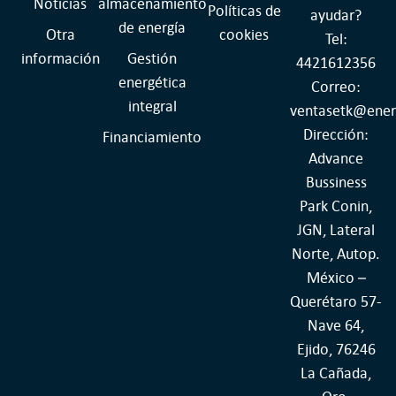
Noticias
almacenamiento
Políticas de
ayudar?
de energía
Otra
cookies
Tel:
información
Gestión
4421612356
energética
Correo:
integral
ventasetk@ener
Dirección:
Financiamiento
Advance
Bussiness
Park Conin,
JGN, Lateral
Norte, Autop.
México –
Querétaro 57-
Nave 64,
Ejido, 76246
La Cañada,