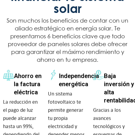
solar
Son muchos los beneficios de contar con un
aliado estratégico en energía solar. Te
presentamos 6 beneficios clave que todo
proveedor de paneles solares debe ofrecer
para garantizar el máximo rendimiento y
ahorro en tu empresa.
Ahorro en
Independencia
Baja
la factura
energética
inversión y
eléctrica
alta
Un sistema
rentabilida
La reducción en
fotovoltaico te
el pago de luz
permite generar
Gracias a los
puede alcanzar
tu propia
avances
hasta un 99%,
electricidad y
tecnológicos y
dependiendo del
depender menos
esquemas de