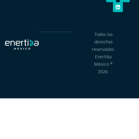
Todos los
derechos
reservados.
Enertika
México ®
2026.