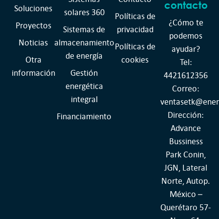
contacto
Soluciones
solares 360
Políticas de
¿Cómo te
Proyectos
Sistemas de
privacidad
podemos
Noticias
almacenamiento
Políticas de
ayudar?
de energía
Otra
cookies
Tel:
información
Gestión
4421612356
energética
Correo:
integral
ventasetk@ener
Dirección:
Financiamiento
Advance
Bussiness
Park Conin,
JGN, Lateral
Norte, Autop.
México –
Querétaro 57-