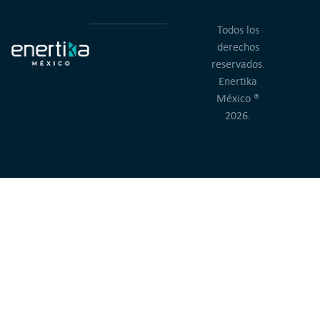
Todos los
derechos
reservados.
Enertika
México ®
2026.