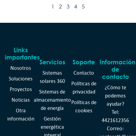
1
2
3
4
5
Links
importantes
Servicios
Soporte
Información
Nosotros
de
Sistemas
Contacto
contacto
Soluciones
solares 360
Políticas de
¿Cómo te
Proyectos
Sistemas de
privacidad
podemos
Noticias
almacenamiento
Políticas de
ayudar?
de energía
Otra
cookies
Tel:
información
Gestión
4421612356
energética
Correo:
integral