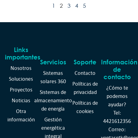
1
2
3
4
5
Links
importantes
Servicios
Soporte
Información
Nosotros
de
Sistemas
Contacto
contacto
Soluciones
solares 360
Políticas de
¿Cómo te
Proyectos
Sistemas de
privacidad
podemos
Noticias
almacenamiento
Políticas de
ayudar?
de energía
Otra
cookies
Tel:
información
Gestión
4421612356
energética
Correo:
integral
ventasetk@ener