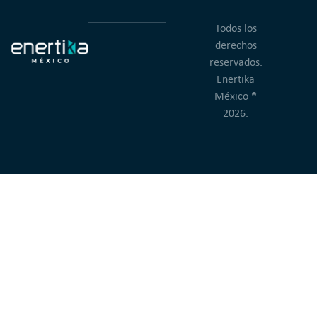
Todos los
derechos
reservados.
Enertika
México ®
2026.