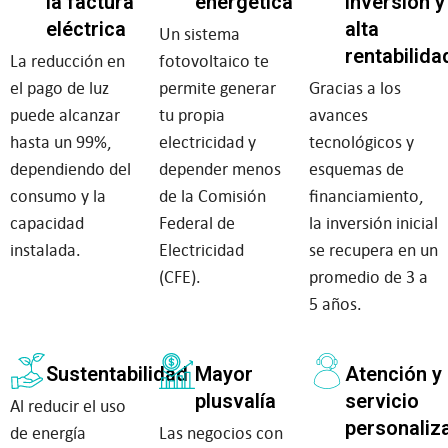
la factura
energética
inversión y
eléctrica
alta
Un sistema
rentabilida
La reducción en
fotovoltaico te
el pago de luz
permite generar
Gracias a los
puede alcanzar
tu propia
avances
hasta un 99%,
electricidad y
tecnológicos y
dependiendo del
depender menos
esquemas de
consumo y la
de la Comisión
financiamiento,
capacidad
Federal de
la inversión inicial
instalada.
Electricidad
se recupera en un
(CFE).
promedio de 3 a
5 años.
Sustentabilidad
Mayor
Atención y
plusvalía
servicio
Al reducir el uso
personaliz
de energía
Las negocios con