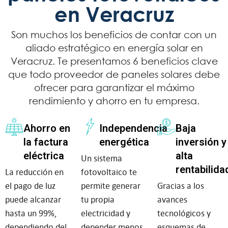
en Veracruz
Son muchos los beneficios de contar con un
aliado estratégico en energía solar en
Veracruz. Te presentamos 6 beneficios clave
que todo proveedor de paneles solares debe
ofrecer para garantizar el máximo
rendimiento y ahorro en tu empresa.
Ahorro en
Independencia
Baja
la factura
energética
inversión y
eléctrica
alta
Un sistema
rentabilida
La reducción en
fotovoltaico te
el pago de luz
permite generar
Gracias a los
puede alcanzar
tu propia
avances
hasta un 99%,
electricidad y
tecnológicos y
dependiendo del
depender menos
esquemas de