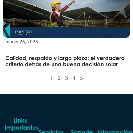
marzo 26, 2026
Calidad, respaldo y largo plazo: el verdadero
criterio detrás de una buena decisión solar
1
2
3
4
5
Links
importantes
Servicios
Soporte
Información