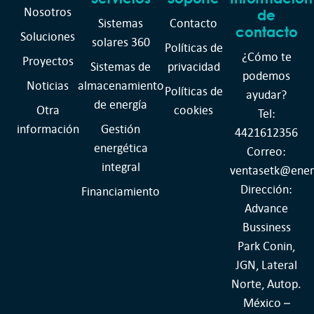
Nosotros
de
Sistemas
Contacto
contacto
Soluciones
solares 360
Políticas de
¿Cómo te
Proyectos
Sistemas de
privacidad
podemos
Noticias
almacenamiento
Políticas de
ayudar?
de energía
Otra
cookies
Tel:
información
Gestión
4421612356
energética
Correo:
integral
ventasetk@ener
Dirección:
Financiamiento
Advance
Bussiness
Park Conin,
JGN, Lateral
Norte, Autop.
México –