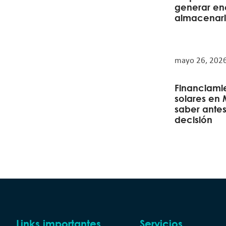
generar ene
almacenar
mayo 26, 202
Financiami
solares en
saber ante
decisión
Links importantes
Servicios