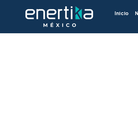
Inicio
N