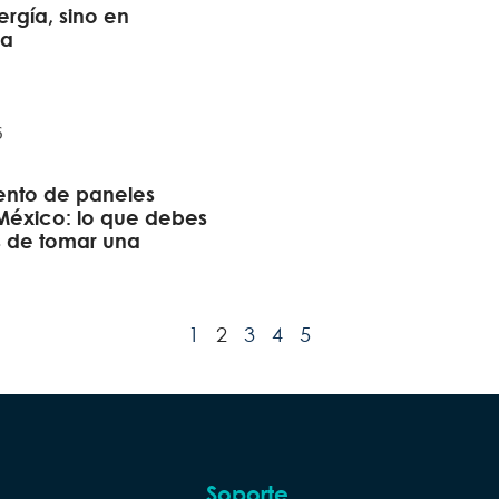
rgía, sino en
la
6
ento de paneles
 México: lo que debes
s de tomar una
1
2
3
4
5
Soporte