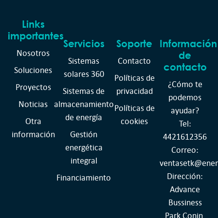
Links
importantes
Servicios
Soporte
Información
Nosotros
de
Sistemas
Contacto
contacto
Soluciones
solares 360
Políticas de
¿Cómo te
Proyectos
Sistemas de
privacidad
podemos
Noticias
almacenamiento
Políticas de
ayudar?
de energía
Otra
cookies
Tel:
información
Gestión
4421612356
energética
Correo:
integral
ventasetk@ener
Dirección:
Financiamiento
Advance
Bussiness
Park Conin,